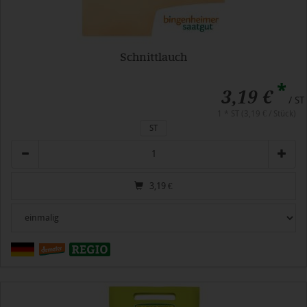
Schnittlauch
*
3,19 €
/ ST
1 * ST (3,19 € / Stück)
ST
Anzahl
3,19
€