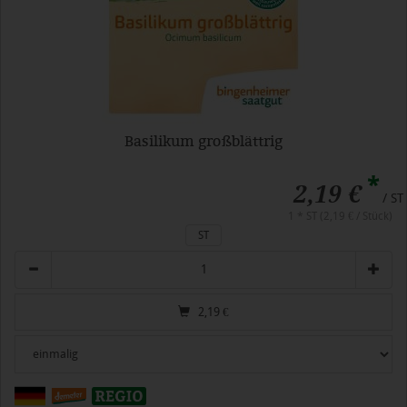
Basilikum großblättrig
*
2,19 €
/ ST
1 * ST (2,19 € / Stück)
ST
Anzahl
2,19
€