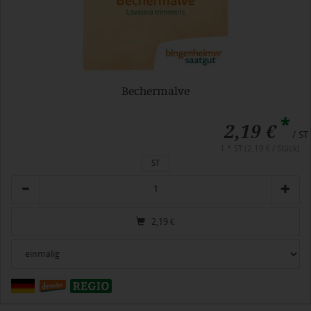
Bechermalve
*
2,19 €
/ ST
1 * ST (2,19 € / Stück)
ST
Anzahl
2,19
€