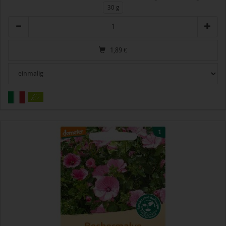
30 g
Anzahl
1,89
€