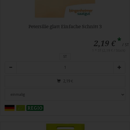
Petersilie glatt Einfache Schnitt 3
*
2,19 €
/ ST
1 * ST (2,19 € / Stück)
ST
Anzahl
2,19
€