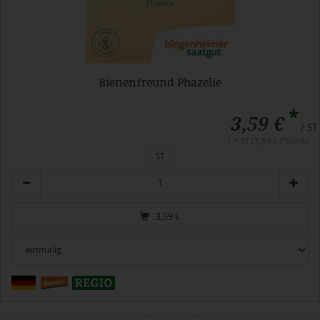
Bienenfreund Phazelie
*
3,59 €
/ ST
1 * ST (3,59 € / Stück)
ST
Anzahl
3,59
€