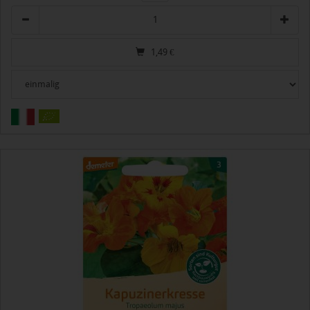
Anzahl
1,49
€