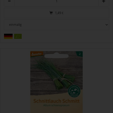
1,49
€