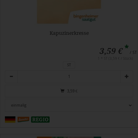
Kapuzinerkresse
*
3,59 €
/ ST
1 * ST (3,59 € / Stück)
ST
Anzahl
3,59
€