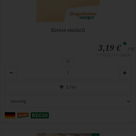
Kresse einfach
*
3,19 €
/ ST
1 * ST (3,19 € / Stück)
ST
Anzahl
3,19
€