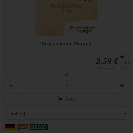
Buschbohnen Marona
*
3,59 €
/ ST
1 * ST (3,59 € / Stück)
ST
Anzahl
3,59
€