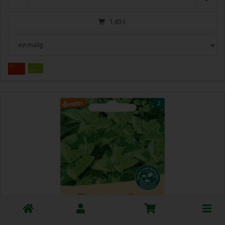
1,49
€
Toggle
cart