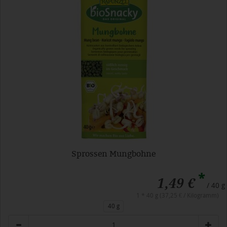
Sprossen Mungbohne
*
1,49 €
/ 40 g
1 * 40 g (37,25 € / Kilogramm)
40 g
Anzahl