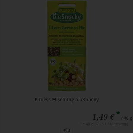
Fitness Mischung bioSnacky
*
1,49 €
/ 40 g
1 * 40 g (37,25 € / Kilogramm)
40 g