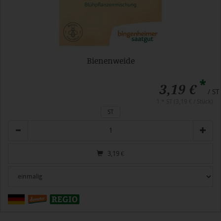
Bienenweide
*
3,19 €
/ ST
1 * ST (3,19 € / Stück)
ST
Anzahl
3,19
€