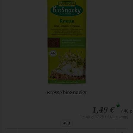
Kresse bioSnacky
*
1,49 €
/ 40 g
1 * 40 g (37,25 € / Kilogramm)
40 g
Anzahl