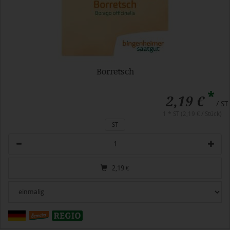
Borretsch
*
2,19 €
/ ST
1 * ST (2,19 € / Stück)
ST
Anzahl
2,19
€