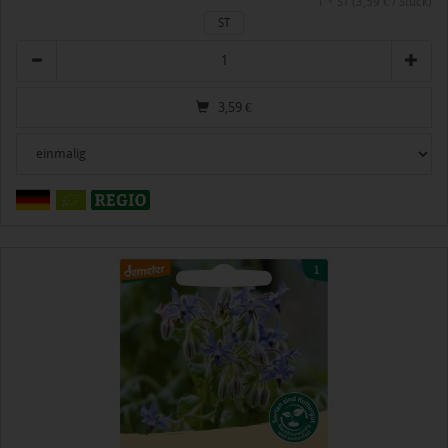
1 * ST (3,59 € / Stück)
ST
Anzahl
3,59
€