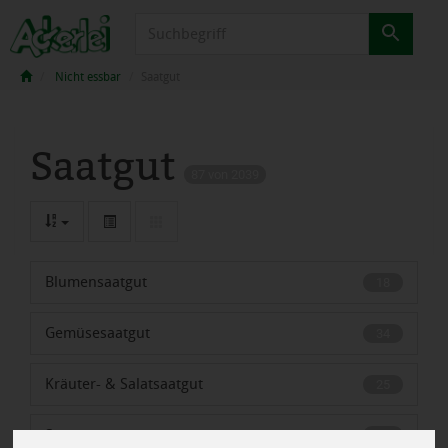
Produkt
Nicht essbar
Saatgut
Saatgut
87 von 2039
Blumensaatgut
18
Gemüsesaatgut
34
Kräuter- & Salatsaatgut
25
Sprossensaatgut
10