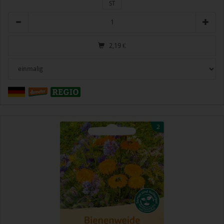
ST
Anzahl
2,19
€