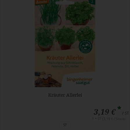
Kräuter Allerlei
*
3,19 €
/ ST
1 * ST (3,19 € / Stück)
ST