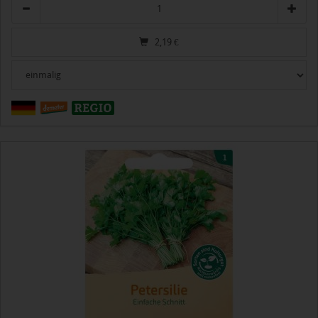
Anzahl
2,19
€