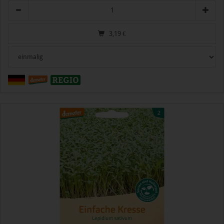
Anzahl
3,19
€