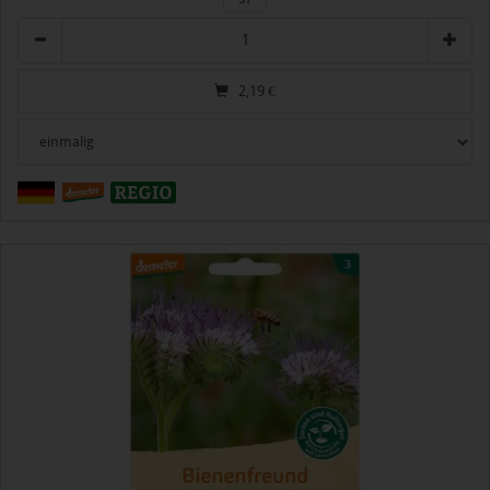
Anzahl
2,19
€