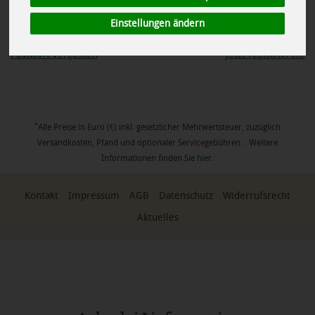
angemeldet bleiben
Einstellungen ändern
Passwort vergessen
Jetzt registrieren!
*
Alle Preise in Euro (€) inkl. gesetzlicher Mehrwertsteuer, zuzüglich
Versandkosten, Pfand und optionaler Servicegebühren. Weitere
Informationen finden Sie
hier
.
Kontakt
Impressum
AGB
Datenschutz
Widerrufsrecht
Aktuelles