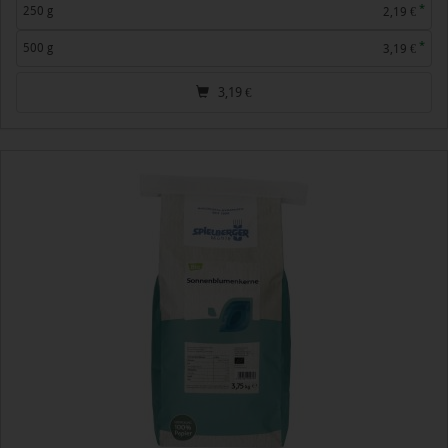
*
250 g
2,19 €
*
500 g
3,19 €
3,19
€