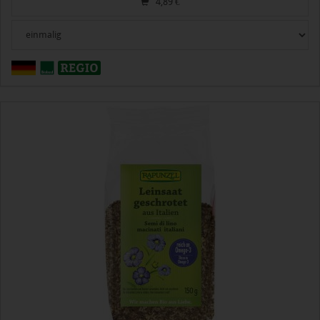
4,89
€