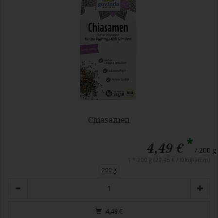
Chiasamen
*
4,49 €
/ 200 g
1 * 200 g (22,45 € / Kilogramm)
200 g
Anzahl
4,49
€