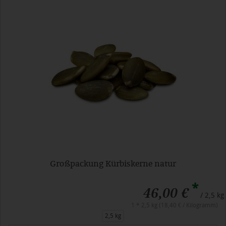
Großpackung Kürbiskerne natur
*
46,00 €
/ 2,5 kg
1 * 2,5 kg (18,40 € / Kilogramm)
2,5 kg