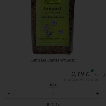
Leinsaat Blaues Wunder
*
2,19 €
/ 250 g
1 * 250 g (8,76 € / Kilogramm)
250 g
Anzahl
2,19
€