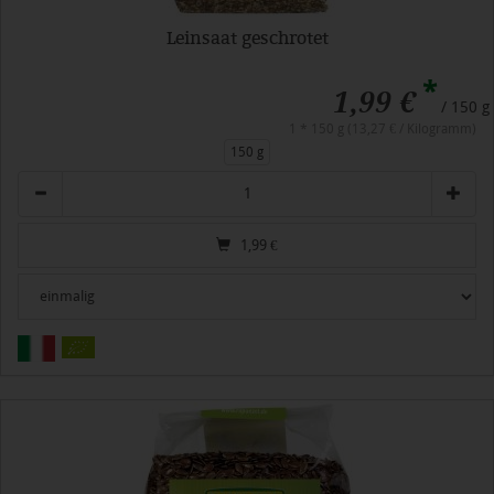
Leinsaat geschrotet
*
1,99 €
/ 150 g
1 * 150 g (13,27 € / Kilogramm)
150 g
Anzahl
1,99
€