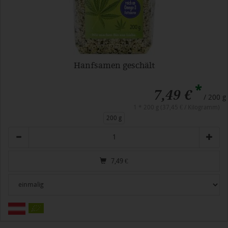
Hanfsamen geschält
*
7,49 €
/ 200 g
1 * 200 g (37,45 € / Kilogramm)
200 g
Anzahl
7,49
€