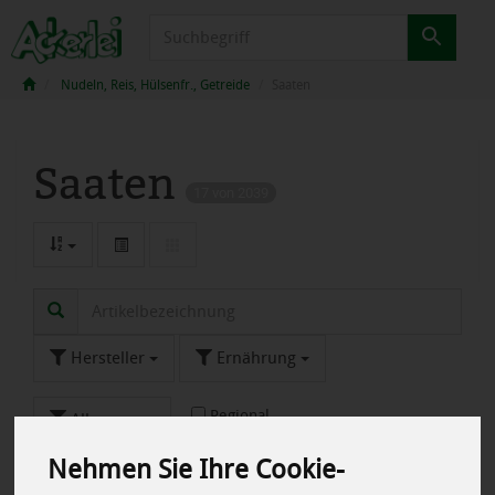
Produkt
Nudeln, Reis, Hülsenfr., Getreide
Saaten
Saaten
17 von 2039
Hersteller
Ernährung
Regional
Allergene
Nehmen Sie Ihre Cookie-