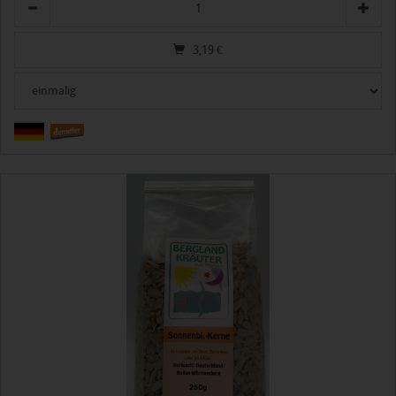
3,19
€