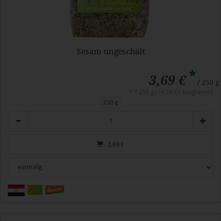
Sesam ungeschält
*
3,69 €
/ 250 g
1 * 250 g (14,76 € / Kilogramm)
250 g
Anzahl
3,69
€