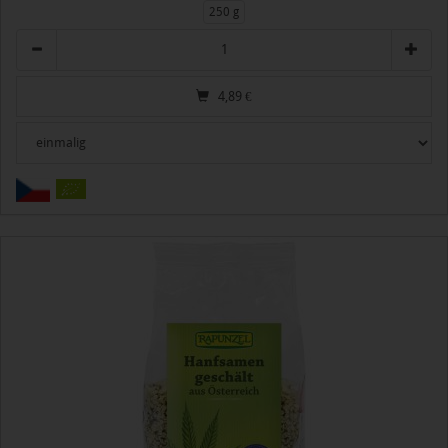
250 g
Anzahl
4,89
€