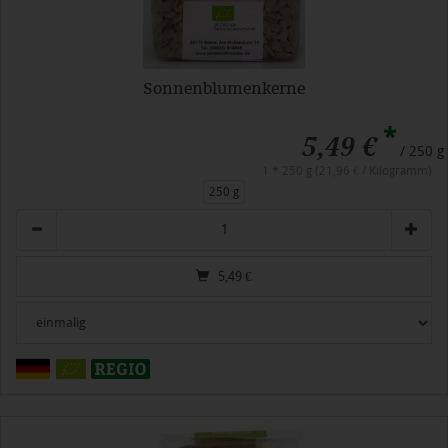
Sonnenblumenkerne
*
5,49 €
/ 250 g
1 * 250 g (21,96 € / Kilogramm)
250 g
Anzahl
5,49
€