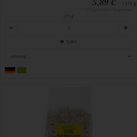
5,89 €
/ 275 g
1 * 275 g (21,42 € / Kilogramm)
275 g
Anzahl
5,89
€