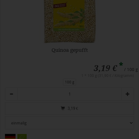
Quinoa gepufft
*
3,19 €
/ 100 g
1 * 100 g (31,90 € / Kilogramm)
100 g
Anzahl
3,19
€