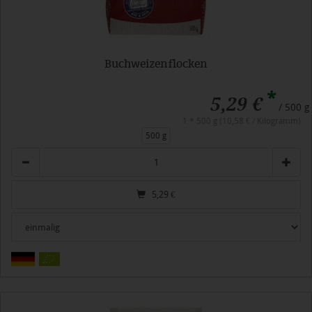
Buchweizenflocken
*
5,29 €
/ 500 g
1 * 500 g (10,58 € / Kilogramm)
500 g
Anzahl
5,29
€