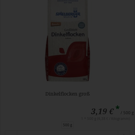
Dinkelflocken groß
*
3,19 €
/ 500 g
1 * 500 g (6,38 € / Kilogramm)
500 g
Anzahl