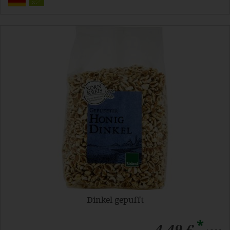
Dinkel gepufft
*
4,49 €