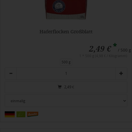
Haferflocken Großblatt
*
2,49 €
/ 500 g
1 * 500 g (4,98 € / Kilogramm)
500 g
Anzahl
2,49
€