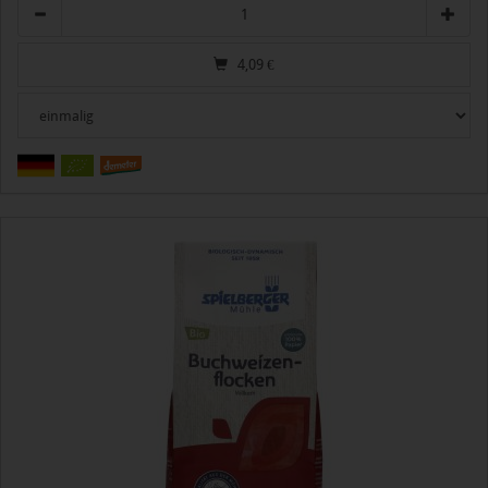
Anzahl
4,09
€