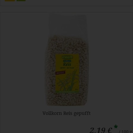
Vollkorn Reis gepufft
*
2,19 €
/ 100 g