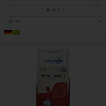
4,89
€