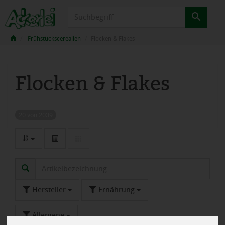
Produkt
Frühstückscerealien
Flocken & Flakes
Flocken & Flakes
20 von 2039
Hersteller
Ernährung
Allergene