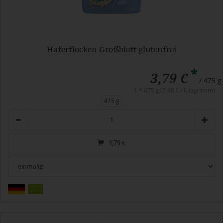
Haferflocken Großblatt glutenfrei
*
3,79 €
/ 475 g
1 * 475 g (7,98 € / Kilogramm)
475 g
Anzahl
3,79
€