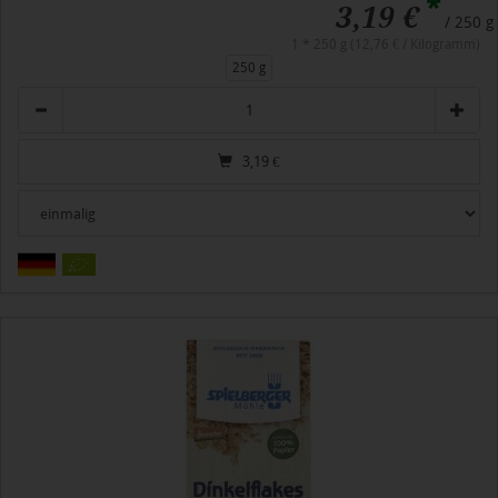
*
3,19 €
/ 250 g
1 * 250 g (12,76 € / Kilogramm)
250 g
Anzahl
3,19
€