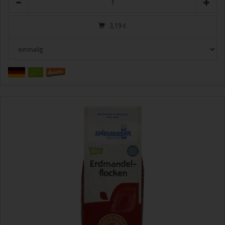
3,19
€