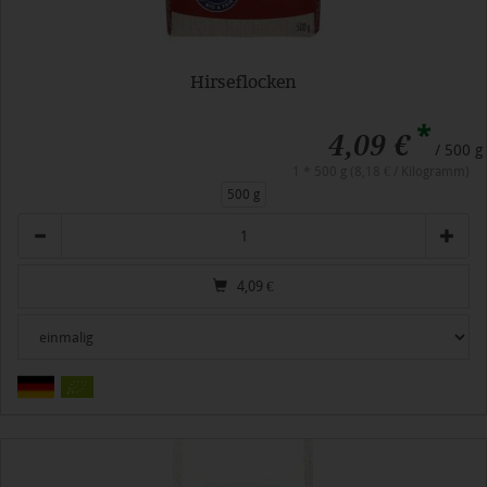
Hirseflocken
*
4,09 €
/ 500 g
1 * 500 g (8,18 € / Kilogramm)
500 g
Anzahl
4,09
€