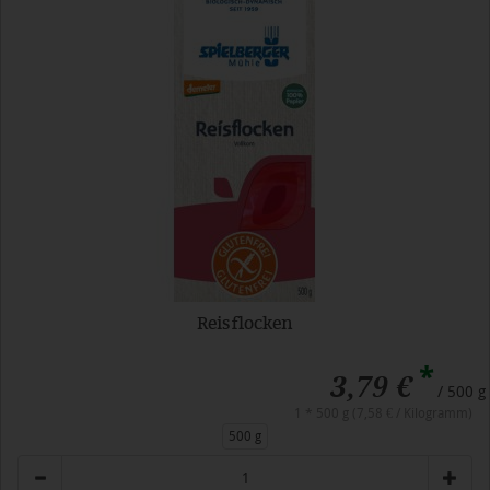
Reisflocken
*
3,79 €
/ 500 g
1 * 500 g (7,58 € / Kilogramm)
500 g
Anzahl