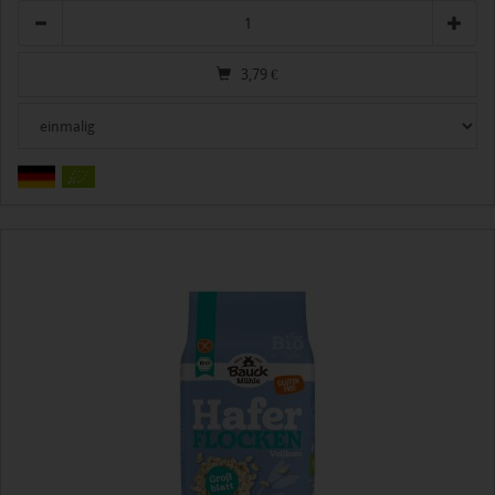
Anzahl
3,79
€