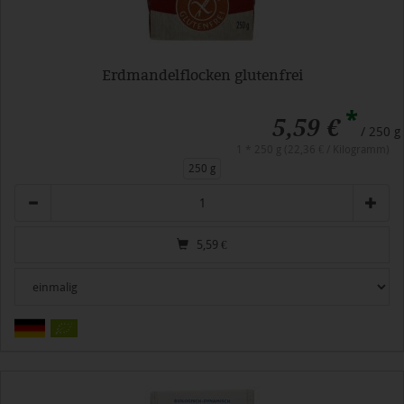
Erdmandelflocken glutenfrei
*
5,59 €
/ 250 g
1 * 250 g (22,36 € / Kilogramm)
250 g
Anzahl
5,59
€