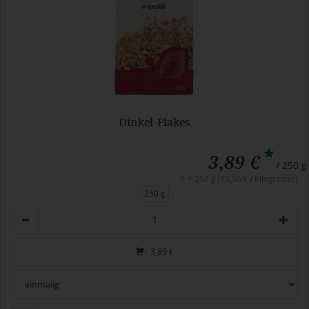
Dinkel-Flakes
*
3,89 €
/ 250 g
1 * 250 g (15,56 € / Kilogramm)
250 g
Anzahl
3,89
€