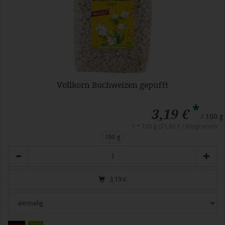
Vollkorn Buchweizen gepufft
*
3,19 €
/ 100 g
1 * 100 g (31,90 € / Kilogramm)
100 g
Anzahl
3,19
€