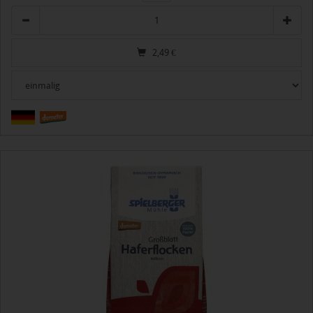
Anzahl
2,49
€