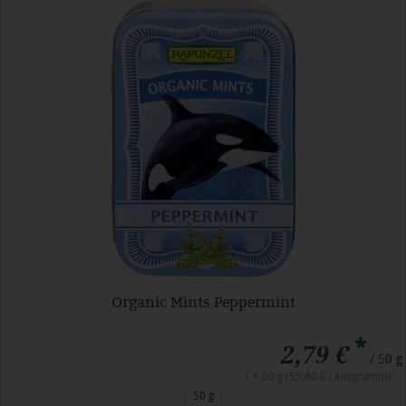
Organic Mints Peppermint
*
2,79 €
/ 50 g
1 * 50 g (55,80 € / Kilogramm)
50 g