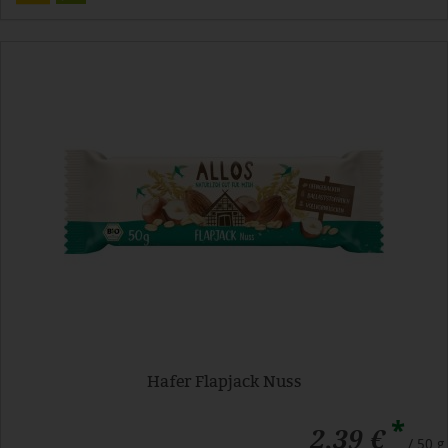
Hafer Flapjack Nuss
*
2,39 €
/ 50 g