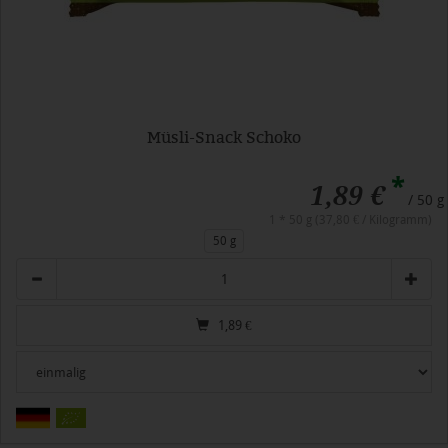
Müsli-Snack Schoko
*
1,89 €
/ 50 g
1 * 50 g (37,80 € / Kilogramm)
50 g
Anzahl
1,89
€