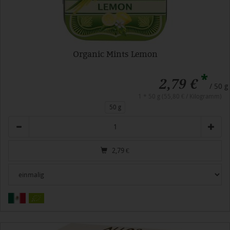
Organic Mints Lemon
*
2,79 €
/ 50 g
1 * 50 g (55,80 € / Kilogramm)
50 g
Anzahl
2,79
€