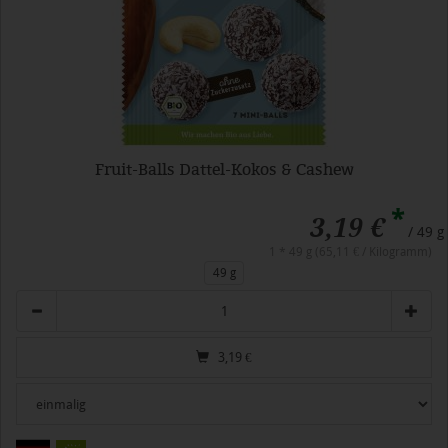
Fruit-Balls Dattel-Kokos & Cashew
*
3,19 €
/ 49 g
1 * 49 g (65,11 € / Kilogramm)
49 g
Anzahl
3,19
€