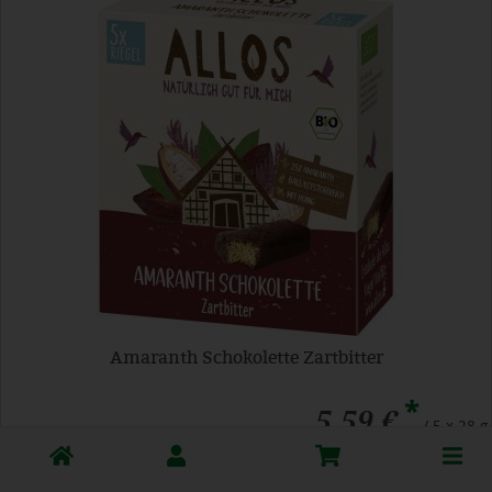
Amaranth Schokolette Zartbitter
*
5,59 €
/ 5 x 28 g
1 * 5 x 28 g (39,91 € / Kilogramm)
Toggle
5 x 28 g
cart