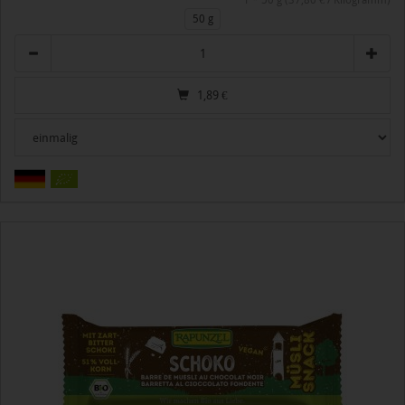
1 * 50 g (37,80 € / Kilogramm)
50 g
Anzahl
1,89
€