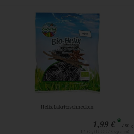
Helix Lakritzschnecken
*
1,99 €
/ 80 g
1 * 80 g (19,90 € / Kilogramm)