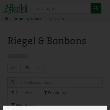
Produkt
Knabbern & Naschen
Riegel & Bonbons
Riegel & Bonbons
31 von 2039
Hersteller
Ernährung
Allergene