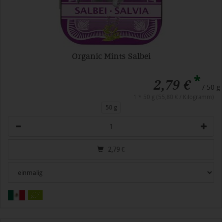
Organic Mints Salbei
*
2,79 €
/ 50 g
1 * 50 g (55,80 € / Kilogramm)
50 g
Anzahl
2,79
€