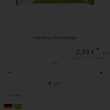
Haselnuss Waffelriegel
*
2,19 €
/ 35 g
1 * 35 g (62,57 € / Kilogramm)
35 g
Anzahl
2,19
€