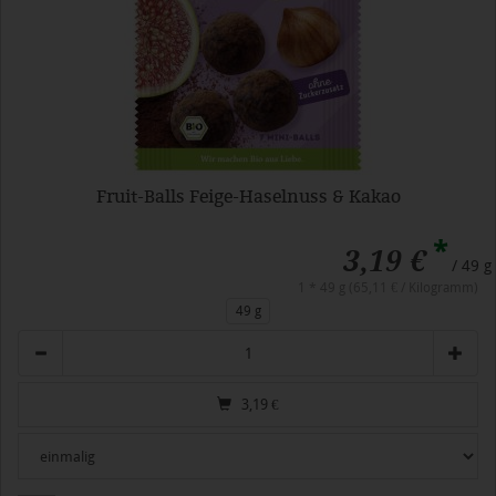
Fruit-Balls Feige-Haselnuss & Kakao
*
3,19 €
/ 49 g
1 * 49 g (65,11 € / Kilogramm)
49 g
Anzahl
3,19
€