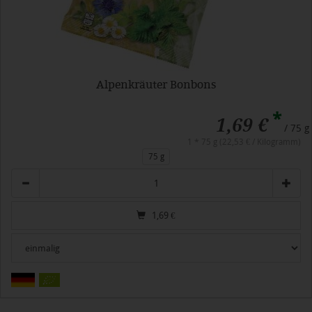
Alpenkräuter Bonbons
*
1,69 €
/ 75 g
1 * 75 g (22,53 € / Kilogramm)
75 g
Anzahl
1,69
€