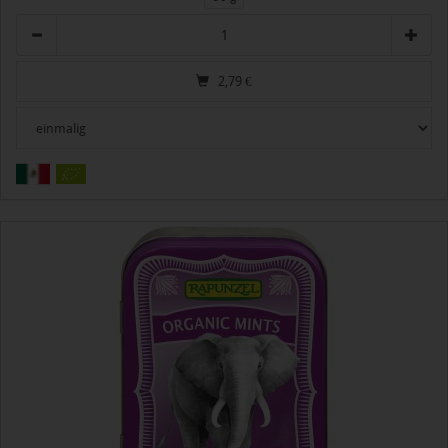
Anzahl
2,79
€