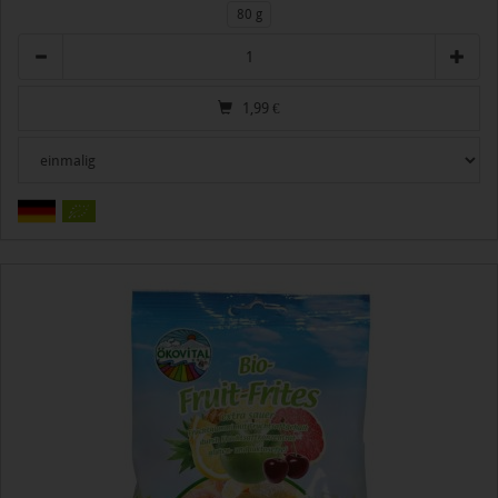
80 g
Anzahl
1,99
€