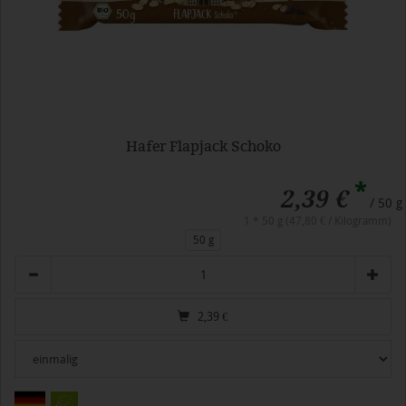
Hafer Flapjack Schoko
*
2,39 €
/ 50 g
1 * 50 g (47,80 € / Kilogramm)
50 g
Anzahl
2,39
€