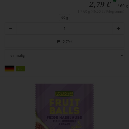
*
2,79 €
/ 60 g
1 * 60 g (46,50 € / Kilogramm)
60 g
Anzahl
2,79
€