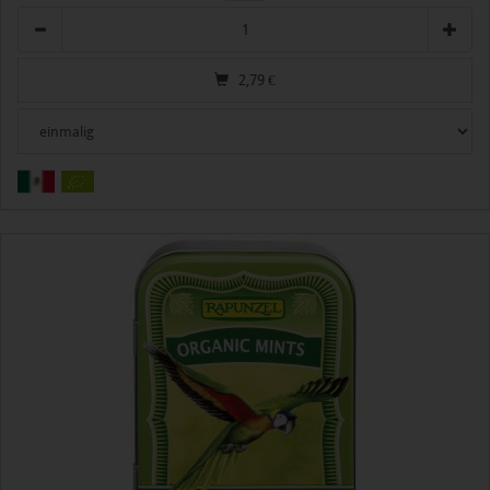
Anzahl
2,79
€