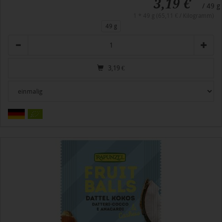
3,19 €
/ 49 g
1 * 49 g (65,11 € / Kilogramm)
49 g
Anzahl
3,19
€