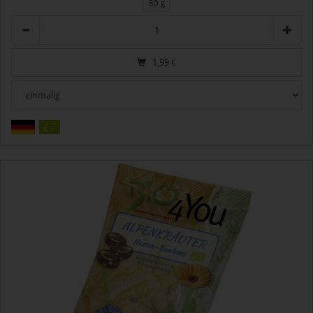
80 g
Anzahl
1,99
€