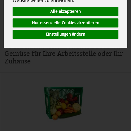
Website weiter zu entwickeln.
nicht zum Arbeitslohn und sind in Grenzen steuerfrei* (siehe
unten). Und im privaten Bereich sind Aufmerksamkeiten
Alle akzeptieren
grenzenlos möglich ;-). Sie haben die Wahl zwischen Snackkisten,
Gutscheinen und Geschenkkörben - als Belohnung, als Geschenk -
Nur essenzielle Cookies akzeptieren
für viele Anlässe.
Einstellungen ändern
1. Die Snackkisten – frisches Obst und
Gemüse für Ihre Arbeitsstelle oder Ihr
Zuhause