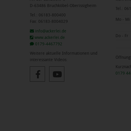
D-63486 Bruchköbel-Oberissigheim
Tel.: 0
Tel.: 06183-800400
Mo - Mi
Fax: 06183-8004029
info@ackerlei.de
Do - Fr
www.ackerlei.de
0179-4467792
Weitere aktuelle Informationen und
Öffnungs
interessante Videos:
Kurznac
0179 4