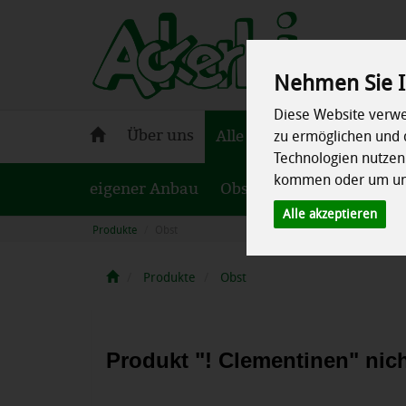
Nehmen Sie I
Diese Website verwe
Ackerlei
Über uns
Alle Produkte
Aktuelles
zu ermöglichen und 
-
Technologien nutze
Bio-
kommen oder um uns
eigener Anbau
Lieferservice
Obst
Gemüse
Kühls
Alle akzeptieren
Produkte
Obst
Produkte
Obst
Produkt "! Clementinen" nich