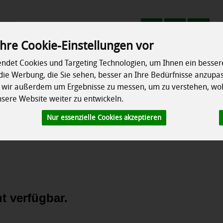
Produkt
hre Cookie-Einstellungen vor
ndet Cookies und Targeting Technologien, um Ihnen ein bessere
Erzeuger
Rezepte
So geht's
Info
die Werbung, die Sie sehen, besser an Ihre Bedürfnisse anzupa
n wir außerdem um Ergebnisse zu messen, um zu verstehen, wo
ere Website weiter zu entwickeln.
chrank
Speisekammer
Ökokisten
Besonderes
Nur essenzielle Cookies akzeptieren
t verfügbar.