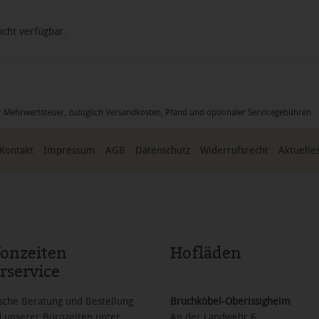
icht verfügbar.
icher Mehrwertsteuer, zuzüglich Versandkosten, Pfand und optionaler Servicegebühren
Kontakt
Impressum
AGB
Datenschutz
Widerrufsrecht
Aktuelle
fonzeiten
Hofläden
rservice
sche Beratung und Bestellung
Bruchköbel-Oberissigheim
 unserer Bürozeiten unter:
An der Landwehr 6