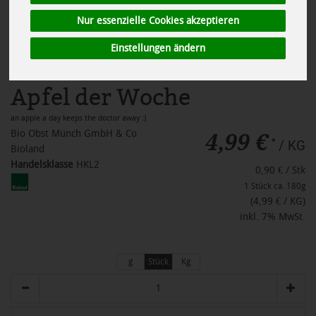
Nur essenzielle Cookies akzeptieren
Einstellungen ändern
Apfel der Woche
an apple a day keeps the doctor away :)
4,99 €
Bio Obst Münch GmbH & Co
*
/ KG
Bioland
Handelsklasse
HKL2
0,90 € / Stk
1 Stück ca. 180g
(4,99 € / KG)
inkl. 7% MwSt.
g
Stück
Kg
Anzahl