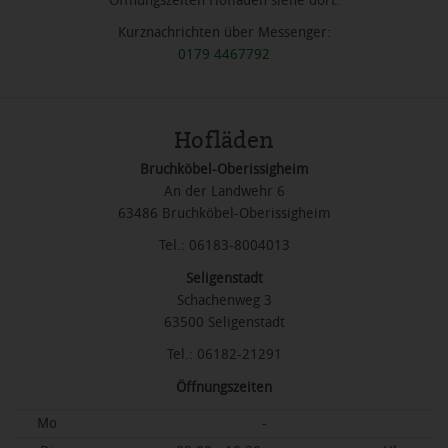
Öffnungszeiten Hofläden siehe dort.
Kurznachrichten über Messenger:
0179 4467792
Hofläden
Bruchköbel-Oberissigheim
An der Landwehr 6
63486 Bruchköbel-Oberissigheim
Tel.: 06183-8004013
Seligenstadt
Schachenweg 3
63500 Seligenstadt
Tel.: 06182-21291
Öffnungszeiten
Mo
-