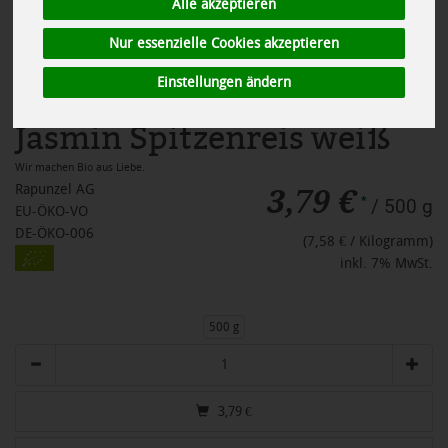
Alle akzeptieren
Nur essenzielle Cookies akzeptieren
Einstellungen ändern
Jasmin Spitzenreis weiß
Wir machen Bio aus Liebe.
3,79 €
Rapunzel AG
*
/ 500 g
EU-ÖKO-VO
DE-ÖKO-006
(7,58 € / Kilogramm)
inkl. 7% MwSt.
500 g
Anzahl
3,79
€