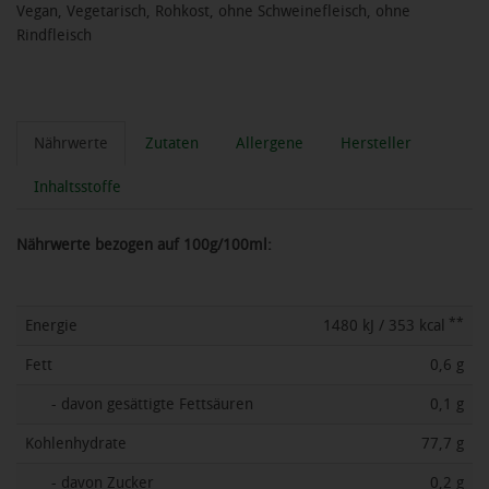
Vegan, Vegetarisch, Rohkost, ohne Schweinefleisch, ohne
Rindfleisch
Nährwerte
Zutaten
Allergene
Hersteller
Inhaltsstoffe
Nährwerte bezogen auf 100g/100ml:
**
Energie
1480 kJ / 353 kcal
Fett
0,6 g
- davon gesättigte Fettsäuren
0,1 g
Kohlenhydrate
77,7 g
- davon Zucker
0,2 g