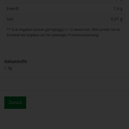
Eiweiß
7,4 g
Salz
0,01 g
** Kcal-Angaben können geringfügig (+/- 5) abweichen. Bitte prüfen Sie im
Einzelfall die Angaben auf der jeweiligen Produktverpackung.
Ballaststoffe
1.4g
Zurück