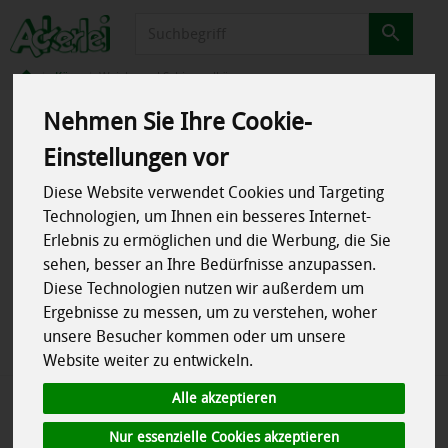
Produkt
Käse
Weich- und Schimmelkäse
Nehmen Sie Ihre Cookie-
Produkte
Kühlschrank
Käse
Weich- und Schimmelkäse
Einstellungen vor
Diese Website verwendet Cookies und Targeting
Produkt "Brie Kürbiskern" nicht
Technologien, um Ihnen ein besseres Internet-
Erlebnis zu ermöglichen und die Werbung, die Sie
verfügbar.
sehen, besser an Ihre Bedürfnisse anzupassen.
Diese Technologien nutzen wir außerdem um
Ergebnisse zu messen, um zu verstehen, woher
Das von Ihnen gesuchte Produkt ist leider zur Zeit nicht
unsere Besucher kommen oder um unsere
verfügbar.
Website weiter zu entwickeln.
Alle akzeptieren
Nur essenzielle Cookies akzeptieren