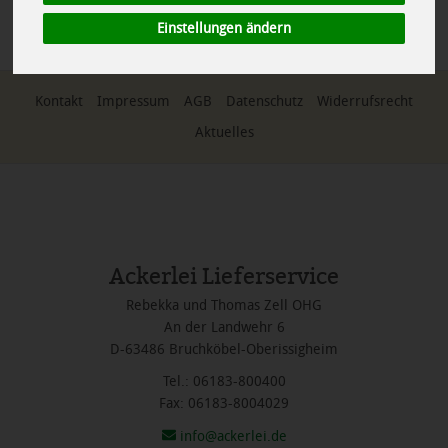
*
Alle Preise in Euro (€) inkl. gesetzlicher Mehrwertsteuer, zuzüglich
Versandkosten, Pfand und optionaler Servicegebühren. Weitere
Einstellungen ändern
Informationen finden Sie
hier
.
Kontakt
Impressum
AGB
Datenschutz
Widerrufsrecht
Aktuelles
Ackerlei Lieferservice
Rebekka und Thomas Zell OHG
An der Landwehr 6
D-63486 Bruchköbel-Oberissigheim
Tel.: 06183-800400
Fax: 06183-8004029
info@ackerlei.de