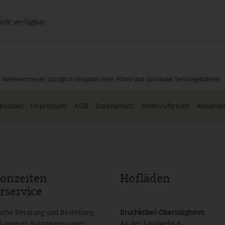
icht verfügbar.
icher Mehrwertsteuer, zuzüglich Versandkosten, Pfand und optionaler Servicegebühren
Kontakt
Impressum
AGB
Datenschutz
Widerrufsrecht
Aktuelle
fonzeiten
Hofläden
rservice
sche Beratung und Bestellung
Bruchköbel-Oberissigheim
 unserer Bürozeiten unter:
An der Landwehr 6