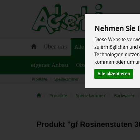
Nehmen Sie I
Diese Website verwe
Ackerlei
Über uns
Alle Produkte
Aktuelles
zu ermöglichen und 
-
Technologien nutze
Bio-
kommen oder um uns
eigener Anbau
Lieferservice
Obst
Gemüse
Kühls
Alle akzeptieren
Produkte
Speisekammer
Backwaren
glutenfreie Back
Produkte
Speisekammer
Backwaren
Produkt "gf Rosinenstuten 30