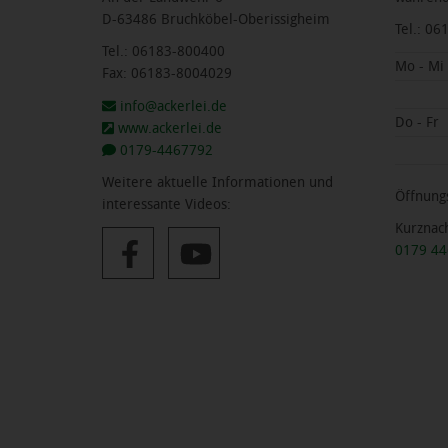
D-63486 Bruchköbel-Oberissigheim
Tel.: 0
Tel.: 06183-800400
Mo - Mi
Fax: 06183-8004029
info@ackerlei.de
Do - Fr
www.ackerlei.de
0179-4467792
Weitere aktuelle Informationen und
Öffnungs
interessante Videos:
Kurznac
0179 4