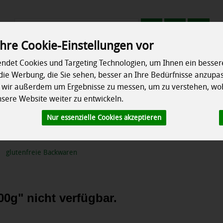
Produkt
hre Cookie-Einstellungen vor
ndet Cookies und Targeting Technologien, um Ihnen ein bessere
Erzeuger
Rezepte
So geht's
Info
die Werbung, die Sie sehen, besser an Ihre Bedürfnisse anzupa
n wir außerdem um Ergebnisse zu messen, um zu verstehen, wo
ere Website weiter zu entwickeln.
chrank
Speisekammer
Ökokisten
Besonderes
Nur essenzielle Cookies akzeptieren
waren
glutenfreie Backwaren
0g" nicht verfügbar.