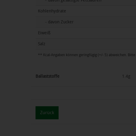
- davon gesättigte Fettsäuren
Kohlenhydrate
- davon Zucker
Eiweiß
Salz
** Kcal-Angaben können geringfügig (+/- 5) abweichen. Bitte 
Ballaststoffe
1.4g
Zurück