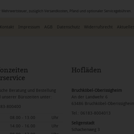
icher Mehrwertsteuer, zuzüglich Versandkosten, Pfand und optionaler Servicegebühren
Kontakt
Impressum
AGB
Datenschutz
Widerrufsrecht
Aktuelle
fonzeiten
Hofläden
rservice
sche Beratung und Bestellung
Bruchköbel-Oberissigheim
 unserer Bürozeiten unter:
An der Landwehr 6
63486 Bruchköbel-Oberissighei
6183-800400
Tel.: 06183-8004013
08.00 - 13.00
Uhr
Seligenstadt
14.00 - 16.00
Uhr
Schachenweg 3