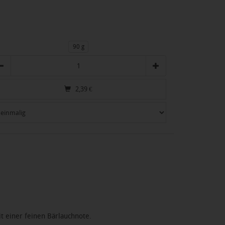
90 g
zahl
2,39
€
t einer feinen Bärlauchnote.