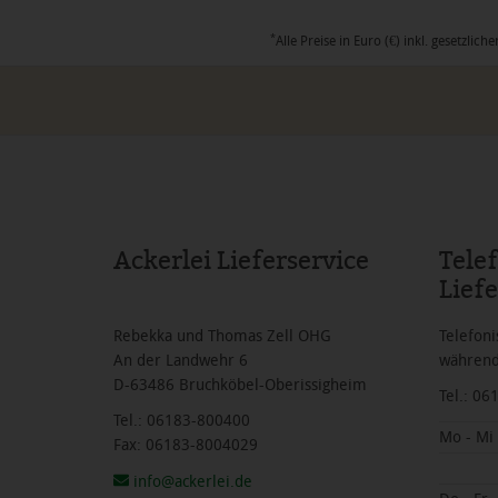
*
Alle Preise in Euro (€) inkl. gesetzl
Ackerlei Lieferservice
Tele
Liefe
Rebekka und Thomas Zell OHG
Telefoni
An der Landwehr 6
während
D-63486 Bruchköbel-Oberissigheim
Tel.: 0
Tel.: 06183-800400
Mo - Mi
Fax: 06183-8004029
info@ackerlei.de