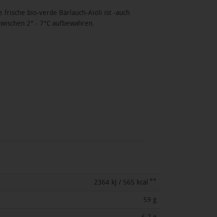
rische bio-verde Bärlauch-Aioli ist -auch
zwischen 2° - 7°C aufbewahren.
**
2364 kJ / 565 kcal
59 g