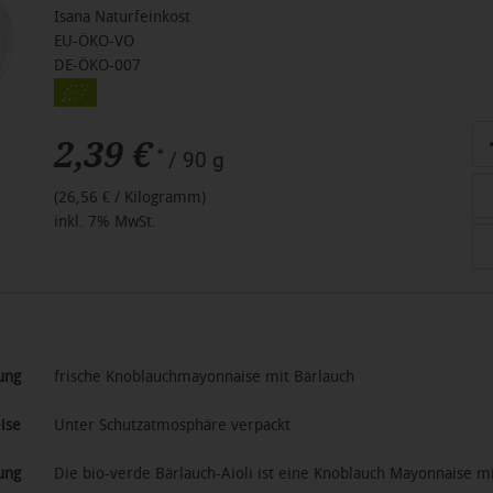
Isana Naturfeinkost
EU-ÖKO-VO
DE-ÖKO-007
An
2,39 €
*
/ 90 g
(26,56 € / Kilogramm)
inkl. 7% MwSt.
ung
frische Knoblauchmayonnaise mit Bärlauch
ise
Unter Schutzatmosphäre verpackt
ung
Die bio-verde Bärlauch-Aioli ist eine Knoblauch Mayonnaise mi