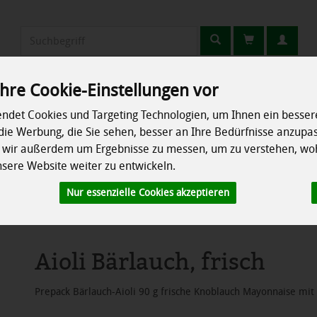
Produkt
hre Cookie-Einstellungen vor
Erzeuger
Rezepte
So geht's
Info
ndet Cookies und Targeting Technologien, um Ihnen ein bessere
die Werbung, die Sie sehen, besser an Ihre Bedürfnisse anzupa
chrank
Speisekammer
Ökokisten
Besonderes
n wir außerdem um Ergebnisse zu messen, um zu verstehen, wo
ere Website weiter zu entwickeln.
tipasti
Nur essenzielle Cookies akzeptieren
Aioli Bärlauch, frisch
Prepack Bärlauch-Aioli 90 g frische Knoblauch Mayonnaise mit